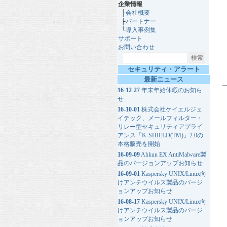
企業情報
├
会社概要
├
パートナー
└
導入事例集
サポート
お問い合わせ
セキュリティ・アラート
最新ニュース
16-12-27
年末年始休暇のお知ら
せ
16-10-01
株式会社ケイエルジェ
イテック、メールフィルター・
リレー型セキュリティアプライ
アンス「K-SHIELD(TM)」2.0の
本格販売を開始
16-09-09
Ahkun EX AntiMalware製
品のバージョンアップお知らせ
16-09-01
Kaspersky UNIX/Linux向
けアンチウイルス製品のバージ
ョンアップお知らせ
16-08-17
Kaspersky UNIX/Linux向
けアンチウイルス製品のバージ
ョンアップお知らせ