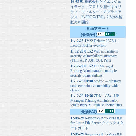
16-03-01
株式会社ケイエルジェ
イテック、プロキシ型セキュリ
ティ・フィルター・アプライア
ンス「K-PROX(TM)」2.6の本格
販売を開始
Secアラート
(最新5件)
11-12-25 12:22
Debian: 2373-1:
inetutils: buffer overflow
11-12-26 01:52
Web applications
security vulnerabilities summary
(PHP, ASP, JSP, CGI, Perl)
11-12-26 01:52
HP Managed
Printing Administration multiple
security vulnerabilities
11-12-23 00:00
proftpd -- arbitrary
code execution vulnerability with
chroot
11-12-23 15:56
ZDI-11-354 : HP
Managed Printing Administration
jobDelivery Multiple Vulnerabilities
最新FAQ
12-05-29
Kaspersky Anti-Virus 8.0
for Linux File Server クイックスタ
ートガイド
12-05-29
Kaspersky Anti-Virus 8.0