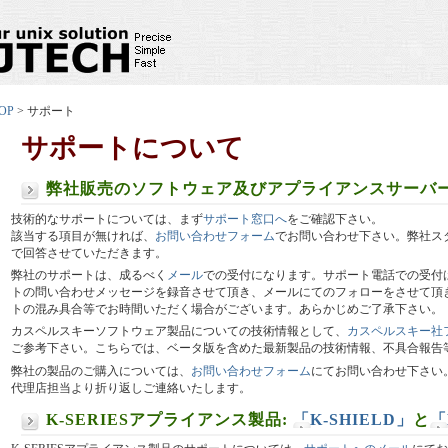
OP
> サポート
サポートについて
弊社販売のソフトウェア及びアプライアンスサーバ
技術的なサポートについては、まず
サポート窓口へ
をご確認下さい。
該当する項目が無ければ、
お問い合わせフォーム
でお問い合わせ下さい。弊社ス
で回答させていただきます。
弊社のサポートは、成るべく
メール
での受付になります。サポート電話での受付は (05
トの問い合わせメッセージを録音させて頂き、メールにてのフォローをさせて頂
トの混み具合等でお時間いただく場合がございます。あらかじめご了承下さい。
カスペルスキーソフトウェア製品についての技術情報として、
カスペルスキー社
ご参考下さい。こちらでは、ベータ版を含めた最新製品の技術情報、不具合報告
弊社の製品のご購入については、
お問い合わせフォーム
にてお問い合わせ下さい
代理店担当より折り返しご連絡いたします。
K-SERIESアプライアンス製品:
「K-SHIELD」
と
「