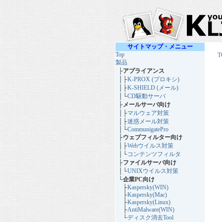
サイトマップ・メニュー
Top
T
製品
├
アプライアンス
│├
K-PROX (プロキシ)
│├
K-SHIELD (メール)
│└
CD駆動サーバ
├
メールサーバ向け
│├
マルウェア対策
│├
迷惑メール対策
│└
CommunigatePro
├
ウェブフィルター向け
│├
Webウイルス対策
│└
コンテンツフィルタ
├
ファイルサーバ向け
│└
UNIXウイルス対策
└
企業PC向け
├
Kaspersky(WIN)
├
Kaspersky(Mac)
├
Kaspersky(Linux)
├
AntiMalware(WIN)
└
ディスク消去Tool